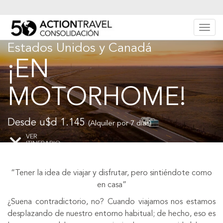
¡Recomendado!
Desp
ActionLine
Estados Unidos y Canadá
¡EN
MOTORHOME!
Desde u$d 1.145
(Alquiler por 7 días)
VER
ITINERARIO
“Tener la idea de viajar y disfrutar, pero sintiéndote como
en casa”
¿Suena contradictorio, no? Cuando viajamos nos estamos
desplazando de nuestro entorno habitual; de hecho, eso es